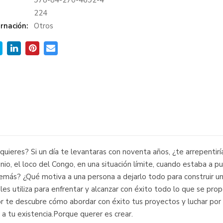
978-84-270-4692-4
:
224
rnación:
Otros
uieres? Si un día te levantaras con noventa años, ¿te arrepentirí
nio, el loco del Congo, en una situación límite, cuando estaba a
s demás? ¿Qué motiva a una persona a dejarlo todo para construir 
es utiliza para enfrentar y alcanzar con éxito todo lo que se prop
 te descubre cómo abordar con éxito tus proyectos y luchar por tu
a tu existencia.Porque querer es crear.