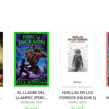
EL LLADRE DEL
HUELLAS EN LOS
LLAMPEC (PERCY
FIORDOS (HILDUR 1)
M
JACKSON I ELS
RIORDAN, RICK
RAMO, SATU
DÉUS DE L'OLIMP 1)
D
En stock
En stock