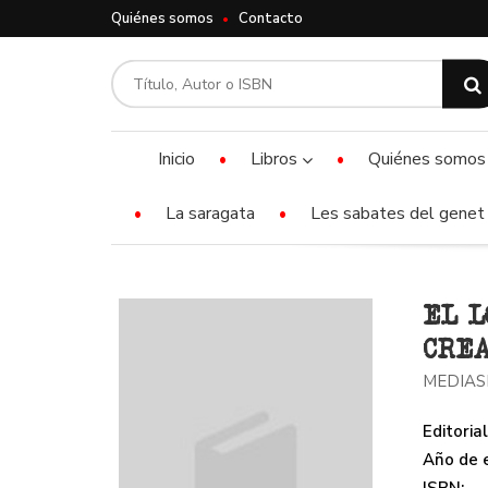
Quiénes somos
Contacto
Inicio
Libros
Quiénes somos
La saragata
Les sabates del genet 
EL L
CRE
MEDIAS
Editorial
Año de e