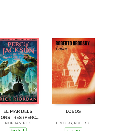
EL MAR DELS
LOBOS
ONSTRES (PERCY
JACKSON I ELS
RIORDAN, RICK
BRODSKY, ROBERTO
ÉUS DE L'OLIMP 2)
En stock
En stock