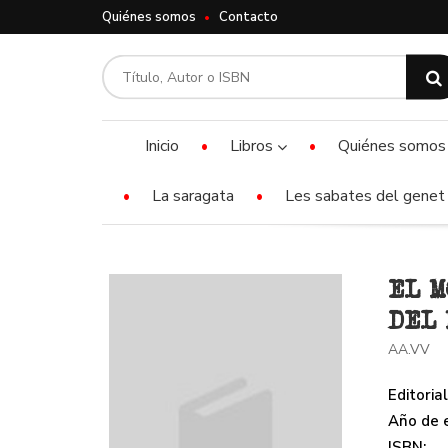
Quiénes somos
Contacto
Inicio
Libros
Quiénes somos
La saragata
Les sabates del genet 
EL M
DEL
AA.VV
Editorial
Año de e
ISBN: