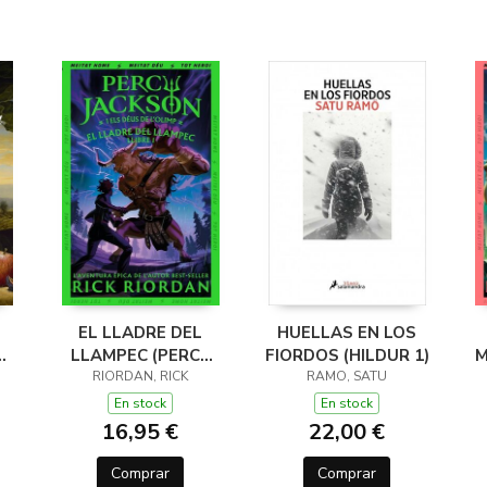
EL LLADRE DEL
HUELLAS EN LOS
LLAMPEC (PERCY
FIORDOS (HILDUR 1)
M
JACKSON I ELS
RIORDAN, RICK
RAMO, SATU
DÉUS DE L'OLIMP 1)
D
En stock
En stock
16,95 €
22,00 €
Comprar
Comprar