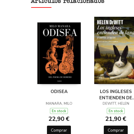
Artículos relacionados
ODISEA
LOS INGLESES
ENTIENDEN DE
MANARA, MILO
LANA (Y OTROS
DEWITT, HELEN
TRUCOS)
En stock
En stock
22,90 €
21,90 €
Comprar
Comprar