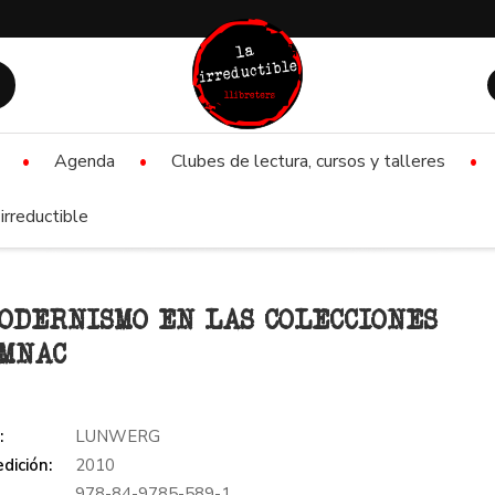
Agenda
Clubes de lectura, cursos y talleres
irreductible
ODERNISMO EN LAS COLECCIONES
 MNAC
:
LUNWERG
dición:
2010
978-84-9785-589-1