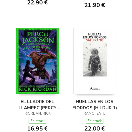
22,90 €
21,90 €
EL LLADRE DEL
HUELLAS EN LOS
LLAMPEC (PERCY
FIORDOS (HILDUR 1)
JACKSON I ELS DÉUS
RIORDAN, RICK
RAMO, SATU
DE L'OLIMP 1)
En stock
En stock
16,95 €
22,00 €