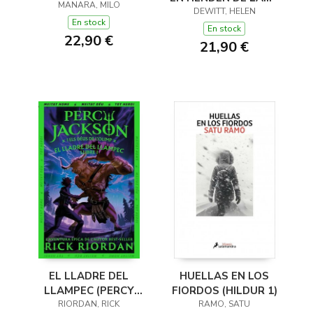
MANARA, MILO
(Y OTROS TRUCOS)
DEWITT, HELEN
En stock
En stock
22,90 €
21,90 €
EL LLADRE DEL
HUELLAS EN LOS
LLAMPEC (PERCY
FIORDOS (HILDUR 1)
JACKSON I ELS DÉUS
RIORDAN, RICK
RAMO, SATU