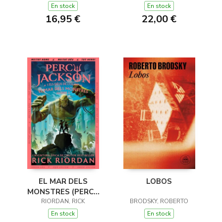
DE L'OLIMP 1)
En stock
En stock
16,95 €
22,00 €
EL MAR DELS
LOBOS
MONSTRES (PERCY
JACKSON I ELS DÉUS
RIORDAN, RICK
BRODSKY, ROBERTO
DE L'OLIMP 2)
En stock
En stock