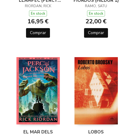
LLAMPEC (PERCY
FIORDOS (HILDUR 1)
JACKSON I ELS DÉUS
RIORDAN, RICK
RAMO, SATU
DE L'OLIMP 1)
En stock
En stock
16,95 €
22,00 €
Comprar
Comprar
EL MAR DELS
LOBOS