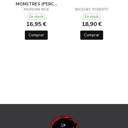
MONSTRES (PERCY
JACKSON I ELS DÉUS
RIORDAN, RICK
BRODSKY, ROBERTO
DE L'OLIMP 2)
En stock
En stock
16,95 €
18,90 €
Comprar
Comprar