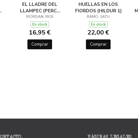
EL LLADRE DEL
HUELLAS EN LOS
LLAMPEC (PERCY
FIORDOS (HILDUR 1)
M
JACKSON I ELS
RIORDAN, RICK
RAMO, SATU
DÉUS DE L'OLIMP 1)
D
En stock
En stock
16,95 €
22,00 €
Comprar
Comprar
CONTACTO
PÁGINAS LEGALES