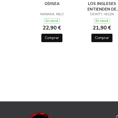
ODISEA
LOS INGLESES
ENTIENDEN DE
MANARA, MILO
LANA (Y OTROS
DEWITT, HELEN
TRUCOS)
En stock
En stock
22,90 €
21,90 €
Comprar
Comprar