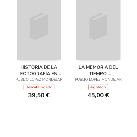
HISTORIA DE LA
LA MEMORIA DEL
FOTOGRAFÍA EN
TIEMPO.
PUBLIO LOPEZ MONDEJAR
ESPAÑA.
PUBLIO LOPEZ MONDEJAR
FOTOGRAFÍA Y
FOTOGRAFÍA Y
SOCIEDAD EN
Descatalogado
Agotado
SOCIEDAD DESDE
CASTILLA Y LEÓN.
39,50 €
45,00 €
SUS ORÍGENES HA
1836-1939