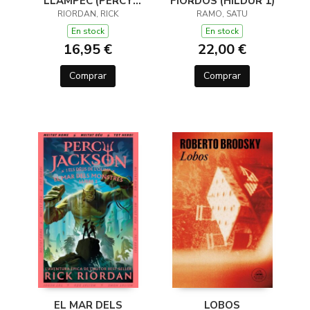
LLAMPEC (PERCY
FIORDOS (HILDUR 1)
JACKSON I ELS DÉUS
RIORDAN, RICK
RAMO, SATU
DE L'OLIMP 1)
En stock
En stock
16,95 €
22,00 €
Comprar
Comprar
EL MAR DELS
LOBOS