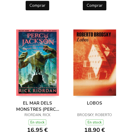
Comprar
Comprar
EL MAR DELS
LOBOS
MONSTRES (PERCY
JACKSON I ELS DÉUS
RIORDAN, RICK
BRODSKY, ROBERTO
DE L'OLIMP 2)
En stock
En stock
16,95 €
18,90 €