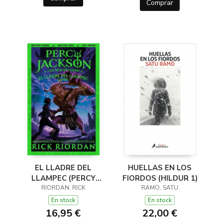
Comprar
EL LLADRE DEL
HUELLAS EN LOS
LLAMPEC (PERCY
FIORDOS (HILDUR 1)
JACKSON I ELS DÉUS
RIORDAN, RICK
RAMO, SATU
DE L'OLIMP 1)
En stock
En stock
16,95 €
22,00 €