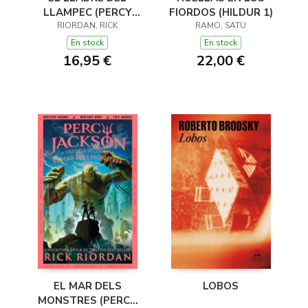
LLAMPEC (PERCY
FIORDOS (HILDUR 1)
JACKSON I ELS DÉUS
RIORDAN, RICK
RAMO, SATU
DE L'OLIMP 1)
En stock
En stock
16,95 €
22,00 €
EL MAR DELS
LOBOS
MONSTRES (PERCY