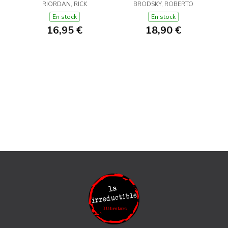
JACKSON I ELS DÉUS
RIORDAN, RICK
BRODSKY, ROBERTO
DE L'OLIMP 2)
En stock
En stock
16,95 €
18,90 €