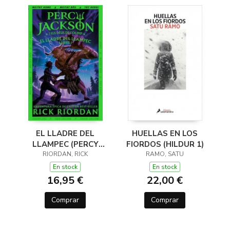
EL LLADRE DEL
HUELLAS EN LOS
LLAMPEC (PERCY
FIORDOS (HILDUR 1)
JACKSON I ELS DÉUS
RIORDAN, RICK
RAMO, SATU
DE L'OLIMP 1)
En stock
En stock
16,95 €
22,00 €
Comprar
Comprar