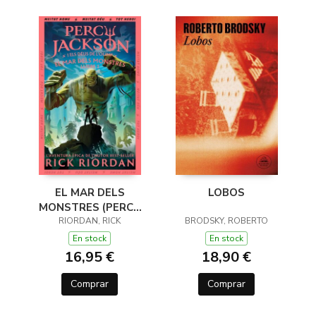
EL MAR DELS
LOBOS
MONSTRES (PERCY
JACKSON I ELS DÉUS
RIORDAN, RICK
BRODSKY, ROBERTO
DE L'OLIMP 2)
En stock
En stock
16,95 €
18,90 €
Comprar
Comprar