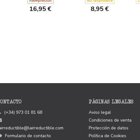
HALLOWEEN
Reimpresión
No disponible
D
16,95 €
8,95 €
CONTACTO
PÁGINAS LEGALES
(+34) 973 01 81 68
Aviso legal
Condiciones de venta
airreductible@lairreductible.com
Protección de datos
Formulario de contacto
Política de Cookies