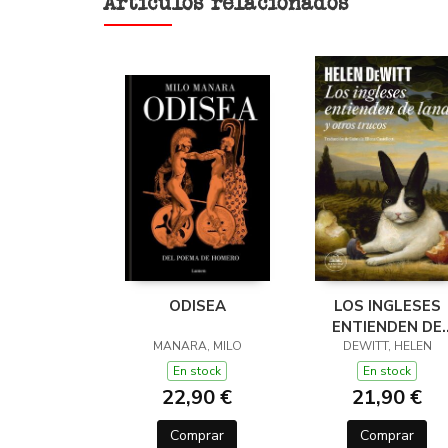
Artículos relacionados
ODISEA
LOS INGLESES
ENTIENDEN DE
MANARA, MILO
LANA (Y OTROS
DEWITT, HELEN
TRUCOS)
En stock
En stock
22,90 €
21,90 €
Comprar
Comprar