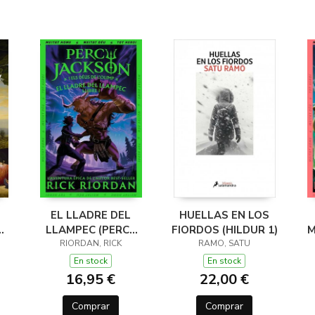
EL LLADRE DEL
HUELLAS EN LOS
LLAMPEC (PERCY
FIORDOS (HILDUR 1)
M
JACKSON I ELS
RIORDAN, RICK
RAMO, SATU
DÉUS DE L'OLIMP 1)
D
En stock
En stock
16,95 €
22,00 €
Comprar
Comprar