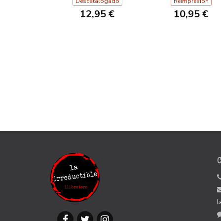
AUMENTADA
Descatalogado
Reimpresión
12,95 €
10,95 €
l