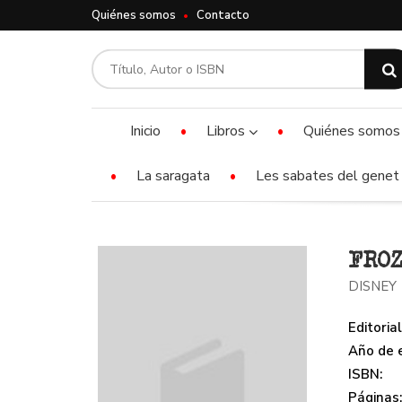
Quiénes somos
Contacto
Inicio
Libros
Quiénes somos
La saragata
Les sabates del genet 
FROZ
DISNEY
Editorial
Año de e
ISBN:
Páginas