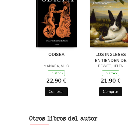
ODISEA
LOS INGLESES
ENTIENDEN DE
MANARA, MILO
LANA (Y OTROS
DEWITT, HELEN
TRUCOS)
En stock
En stock
22,90 €
21,90 €
Comprar
Comprar
Otros libros del autor