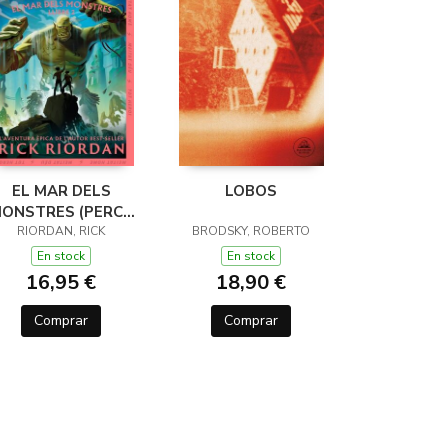
EL MAR DELS
LOBOS
ONSTRES (PERCY
JACKSON I ELS
RIORDAN, RICK
BRODSKY, ROBERTO
ÉUS DE L'OLIMP 2)
En stock
En stock
16,95 €
18,90 €
Comprar
Comprar