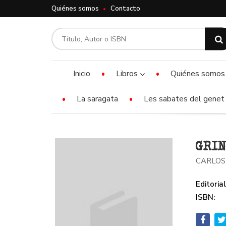
Quiénes somos
Contacto
Inicio
Libros
Quiénes somos
La saragata
Les sabates del genet 
GRIN
CARLOS
Editorial
ISBN: