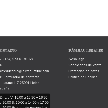
CONTACTO
PÁGINAS LEGALES
(+34) 973 01 81 68
Aviso legal
Condiciones de venta
airreductible@lairreductible.com
Protección de datos
Formulario de contacto
Política de Cookies
Jaume II, 7
25001
Lleida
spaña
L a V: 10.00 a 13.30 y 16.30
a 20.00 S: 10.00 a 14.00 y 17.00
a 20.00 (Horario de verano: L a