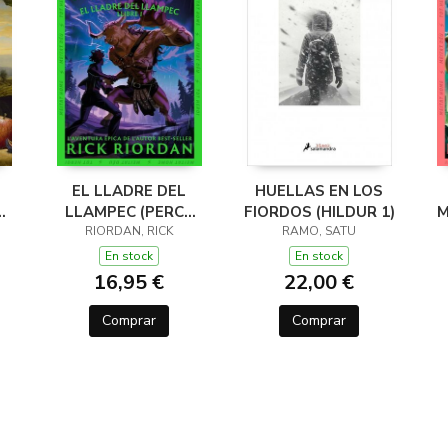
EL LLADRE DEL
HUELLAS EN LOS
LLAMPEC (PERCY
FIORDOS (HILDUR 1)
M
JACKSON I ELS
RIORDAN, RICK
RAMO, SATU
DÉUS DE L'OLIMP 1)
D
En stock
En stock
16,95 €
22,00 €
Comprar
Comprar