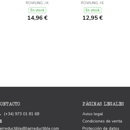
ROWLING, J.K.
PRÍNCIPE
ROWLING, J.K.
AZKABAN
L
En stock
En stock
14,96 €
12,95 €
CONTACTO
PÁGINAS LEGALES
(+34) 973 01 81 68
Aviso legal
Condiciones de venta
airreductible@lairreductible.com
Protección de datos