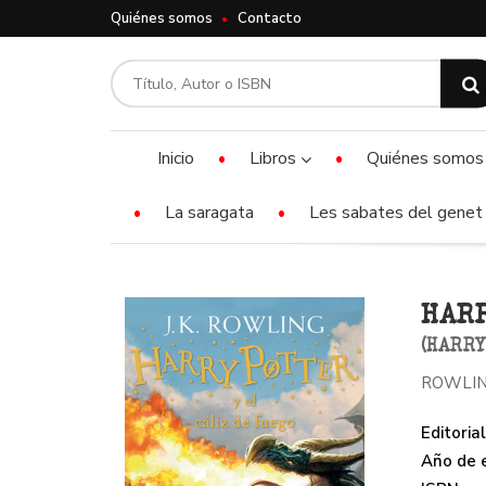
Quiénes somos
Contacto
Inicio
Libros
Quiénes somos
La saragata
Les sabates del genet 
HARR
(HARRY
ROWLING
Editorial
Año de e