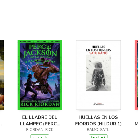
EL LLADRE DEL
HUELLAS EN LOS
LLAMPEC (PERCY
FIORDOS (HILDUR 1)
M
JACKSON I ELS
RIORDAN, RICK
RAMO, SATU
DÉUS DE L'OLIMP 1)
D
En stock
En stock