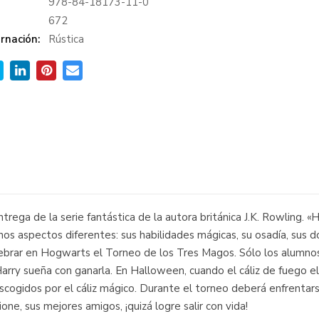
978-84-18173-11-0
:
672
rnación:
Rústica
ntrega de la serie fantástica de la autora británica J.K. Rowling. 
s aspectos diferentes: sus habilidades mágicas, su osadía, sus d
celebrar en Hogwarts el Torneo de los Tres Magos. Sólo los alumn
 Harry sueña con ganarla. En Halloween, cuando el cáliz de fuego e
scogidos por el cáliz mágico. Durante el torneo deberá enfrenta
e, sus mejores amigos, ¡quizá logre salir con vida!