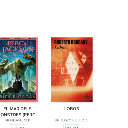
EL MAR DELS
LOBOS
ONSTRES (PERCY
JACKSON I ELS
RIORDAN, RICK
BRODSKY, ROBERTO
ÉUS DE L'OLIMP 2)
En stock
En stock