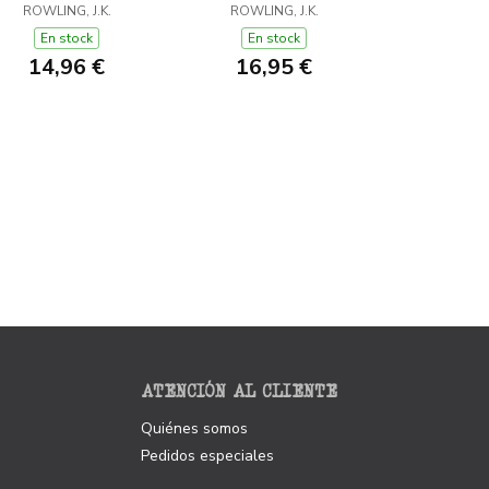
A MUERTE (HARRY
ROWLING, J.K.
ROWLING, J.K.
FÉNIX
POTTER 7)
En stock
En stock
14,96 €
16,95 €
ATENCIÓN AL CLIENTE
Quiénes somos
Pedidos especiales