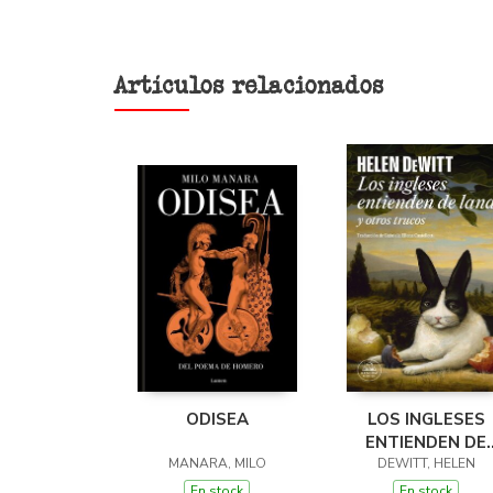
Artículos relacionados
ODISEA
LOS INGLESES
ENTIENDEN DE
MANARA, MILO
LANA (Y OTROS
DEWITT, HELEN
TRUCOS)
En stock
En stock