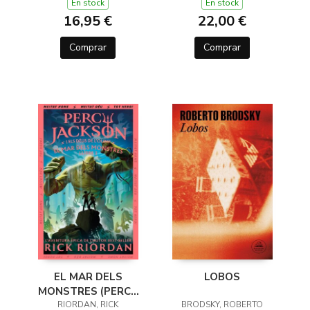
DE L'OLIMP 1)
En stock
En stock
16,95 €
22,00 €
Comprar
Comprar
EL MAR DELS
LOBOS
MONSTRES (PERCY
JACKSON I ELS DÉUS
RIORDAN, RICK
BRODSKY, ROBERTO