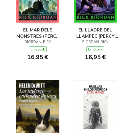
EL MAR DELS
EL LLADRE DEL
MONSTRES (PERCY
LLAMPEC (PERCY
JACKSON I ELS DÉUS
RIORDAN, RICK
JACKSON I ELS DÉUS
RIORDAN, RICK
DE L'OLIMP 2)
DE L'OLIMP 1)
En stock
En stock
16,95 €
16,95 €