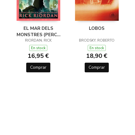
EL MAR DELS
LOBOS
MONSTRES (PERCY
JACKSON I ELS DÉUS
RIORDAN, RICK
BRODSKY, ROBERTO
DE L'OLIMP 2)
En stock
En stock
16,95 €
18,90 €
Comprar
Comprar