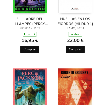
EL LLADRE DEL
HUELLAS EN LOS
LLAMPEC (PERCY
FIORDOS (HILDUR 1)
JACKSON I ELS DÉUS
RIORDAN, RICK
RAMO, SATU
DE L'OLIMP 1)
En stock
En stock
16,95 €
22,00 €
Comprar
Comprar