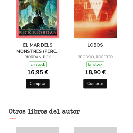
EL MAR DELS
LOBOS
MONSTRES (PERCY
JACKSON I ELS DÉUS
RIORDAN, RICK
BRODSKY, ROBERTO
DE L'OLIMP 2)
En stock
En stock
16,95 €
18,90 €
Comprar
Comprar
Otros libros del autor