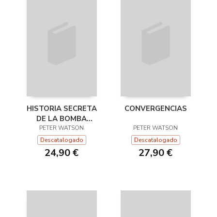
HISTORIA SECRETA
CONVERGENCIAS
DE LA BOMBA
PETER WATSON
ATÓMICA
PETER WATSON
Descatalogado
Descatalogado
24,90 €
27,90 €