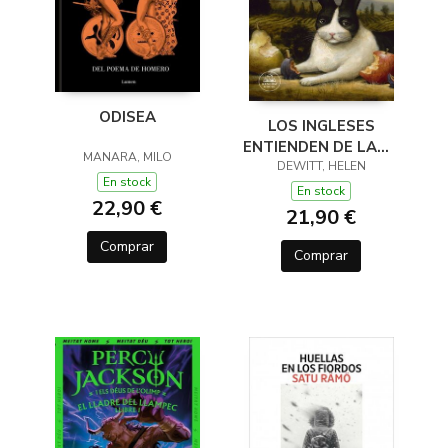
ODISEA
LOS INGLESES
ENTIENDEN DE LANA
MANARA, MILO
(Y OTROS TRUCOS)
DEWITT, HELEN
En stock
En stock
22,90 €
21,90 €
Comprar
Comprar