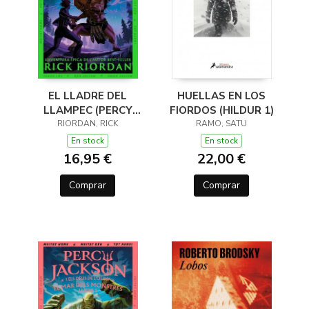
EL LLADRE DEL
HUELLAS EN LOS
LLAMPEC (PERCY
FIORDOS (HILDUR 1)
JACKSON I ELS DÉUS
RIORDAN, RICK
RAMO, SATU
DE L'OLIMP 1)
En stock
En stock
16,95 €
22,00 €
Comprar
Comprar