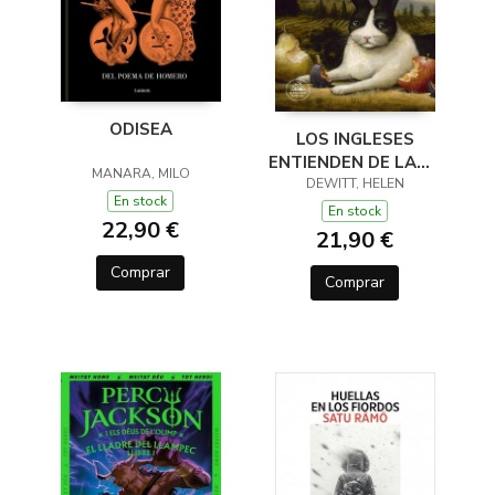
ODISEA
LOS INGLESES
ENTIENDEN DE LANA
MANARA, MILO
(Y OTROS TRUCOS)
DEWITT, HELEN
En stock
En stock
22,90 €
21,90 €
Comprar
Comprar