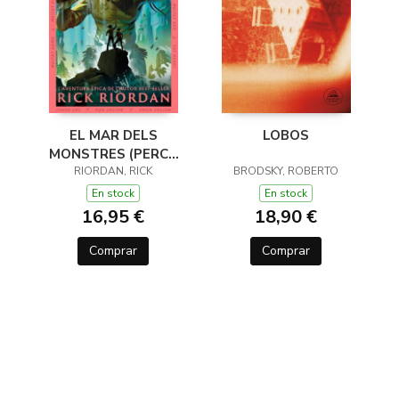
EL MAR DELS
LOBOS
MONSTRES (PERCY
JACKSON I ELS DÉUS
RIORDAN, RICK
BRODSKY, ROBERTO
DE L'OLIMP 2)
En stock
En stock
16,95 €
18,90 €
Comprar
Comprar