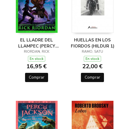
EL LLADRE DEL
HUELLAS EN LOS
LLAMPEC (PERCY
FIORDOS (HILDUR 1)
JACKSON I ELS DÉUS
RIORDAN, RICK
RAMO, SATU
DE L'OLIMP 1)
En stock
En stock
16,95 €
22,00 €
Comprar
Comprar