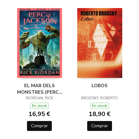
EL MAR DELS
LOBOS
MONSTRES (PERCY
JACKSON I ELS DÉUS
RIORDAN, RICK
BRODSKY, ROBERTO
DE L'OLIMP 2)
En stock
En stock
16,95 €
18,90 €
Comprar
Comprar