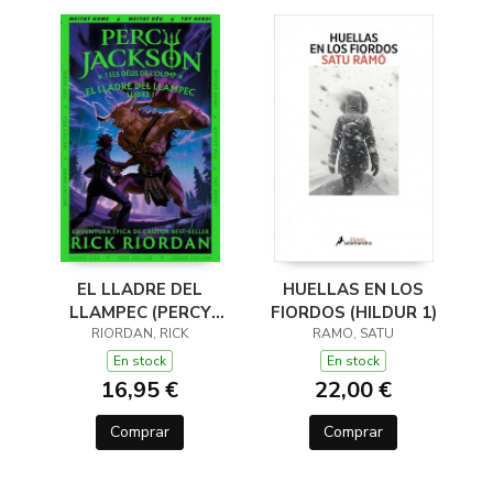
EL LLADRE DEL
HUELLAS EN LOS
LLAMPEC (PERCY
FIORDOS (HILDUR 1)
JACKSON I ELS DÉUS
RIORDAN, RICK
RAMO, SATU
DE L'OLIMP 1)
En stock
En stock
16,95 €
22,00 €
Comprar
Comprar