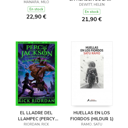
MANARA, MILO
(Y OTROS TRUCOS)
DEWITT, HELEN
En stock
En stock
22,90 €
21,90 €
EL LLADRE DEL
HUELLAS EN LOS
LLAMPEC (PERCY
FIORDOS (HILDUR 1)
JACKSON I ELS DÉUS
RIORDAN, RICK
RAMO, SATU