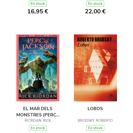
DE L'OLIMP 1)
En stock
En stock
16,95 €
22,00 €
EL MAR DELS
LOBOS
MONSTRES (PERCY
JACKSON I ELS DÉUS
RIORDAN, RICK
BRODSKY, ROBERTO
DE L'OLIMP 2)
En stock
En stock