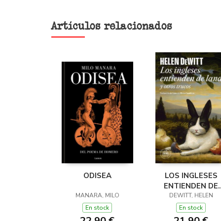
Artículos relacionados
ODISEA
LOS INGLESES
ENTIENDEN DE
MANARA, MILO
LANA (Y OTROS
DEWITT, HELEN
TRUCOS)
En stock
En stock
22,90 €
21,90 €