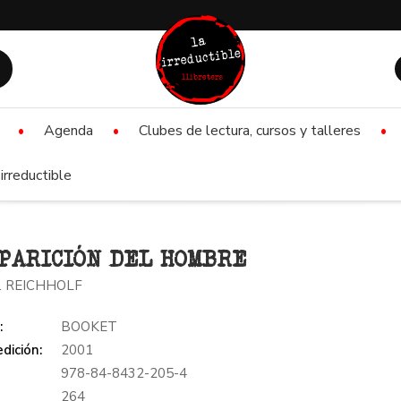
Agenda
Clubes de lectura, cursos y talleres
irreductible
PARICIÓN DEL HOMBRE
. REICHHOLF
:
BOOKET
dición:
2001
978-84-8432-205-4
:
264