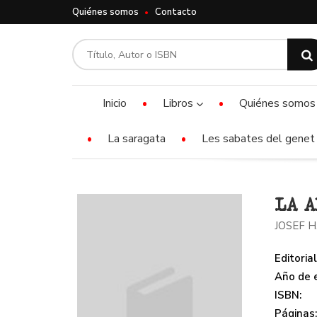
Quiénes somos
Contacto
Inicio
Libros
Quiénes somos
La saragata
Les sabates del genet 
LA A
JOSEF H
Editorial
Año de e
ISBN:
Páginas