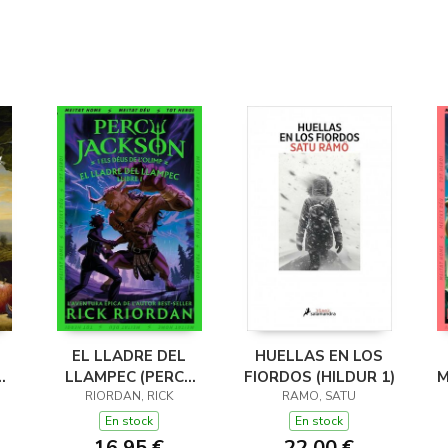
EL LLADRE DEL
HUELLAS EN LOS
LLAMPEC (PERCY
FIORDOS (HILDUR 1)
M
JACKSON I ELS
RIORDAN, RICK
RAMO, SATU
DÉUS DE L'OLIMP 1)
D
En stock
En stock
16,95 €
22,00 €