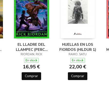
EL LLADRE DEL
HUELLAS EN LOS
LLAMPEC (PERCY
FIORDOS (HILDUR 1)
M
JACKSON I ELS
RIORDAN, RICK
RAMO, SATU
DÉUS DE L'OLIMP 1)
D
En stock
En stock
16,95 €
22,00 €
Comprar
Comprar