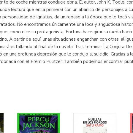
nte de coche mientras conducía ebria. El autor, John K. Toole, co
egunda lectura que en la primera) con un abanico de personajes a c
 personalidad de Ignatius, da un repaso a la época que le tocó viv
etratados. No encontramos únicamente una loca y angustiosa histori
e, como dice su protagonista, Fortuna hace girar su rueda hacia 
o. A partir de aquí, unas situaciones enganchan con otras, al igua
rá estallando al final de la novela. Tras terminar La Conjura De 
ó en una profunda depresión que le condujo al suicidio. Gracias a 
ardonada con el Premio Pulitzer. También podemos encontrar publi