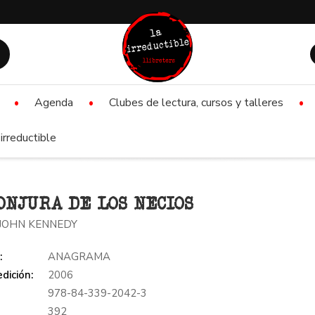
Agenda
Clubes de lectura, cursos y talleres
irreductible
ONJURA DE LOS NECIOS
 JOHN KENNEDY
:
ANAGRAMA
dición:
2006
978-84-339-2042-3
:
392