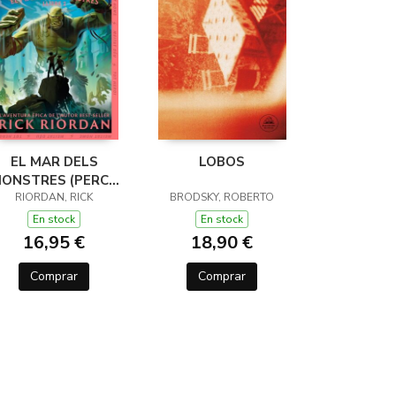
EL MAR DELS
LOBOS
ONSTRES (PERCY
JACKSON I ELS
RIORDAN, RICK
BRODSKY, ROBERTO
ÉUS DE L'OLIMP 2)
En stock
En stock
16,95 €
18,90 €
Comprar
Comprar