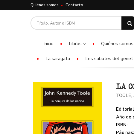
Quiénes somos
Contacto
Inicio
Libros
Quiénes somos
La saragata
Les sabates del genet 
LA C
TOOLE,
Editorial
Año de e
ISBN:
Páginas