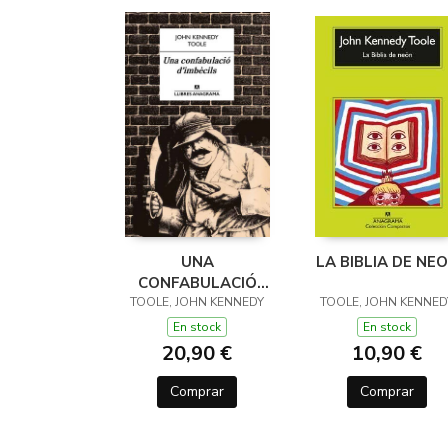
UNA
LA BIBLIA DE NE
CONFABULACIÓ
TOOLE, JOHN KENNEDY
D'IMBÈCILS
TOOLE, JOHN KENNED
En stock
En stock
20,90 €
10,90 €
Comprar
Comprar