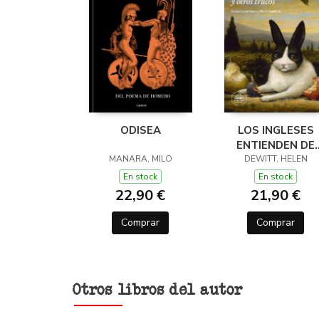
ODISEA
LOS INGLESES
ENTIENDEN DE
MANARA, MILO
LANA (Y OTROS
DEWITT, HELEN
TRUCOS)
En stock
En stock
22,90 €
21,90 €
Comprar
Comprar
Otros libros del autor