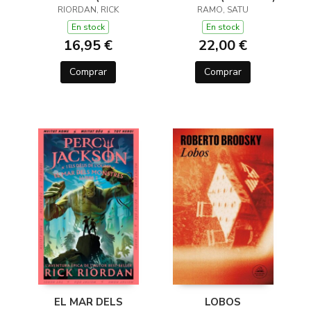
JACKSON I ELS DÉUS
RIORDAN, RICK
RAMO, SATU
DE L'OLIMP 1)
En stock
En stock
16,95 €
22,00 €
Comprar
Comprar
EL MAR DELS
LOBOS