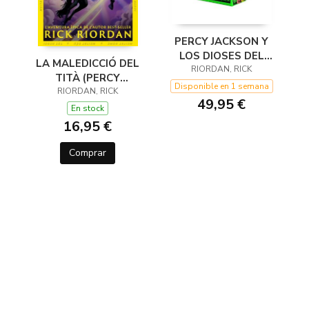
PERCY JACKSON Y
LOS DIOSES DEL
LA MALEDICCIÓ DEL
OLIMPO (ESTUCHE
RIORDAN, RICK
TITÀ (PERCY
CON: EL LADRÓN
Disponible en 1 semana
JACKSON I ELS DÉUS
RIORDAN, RICK
DEL RAYOEL MAR DE
49,95 €
DE L'OLIMP 3)
En stock
16,95 €
Comprar