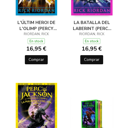
L'ÚLTIM HEROI DE
LA BATALLA DEL
L'OLIMP (PERCY
LABERINT (PERCY
JACKSON I ELS DÉUS
RIORDAN, RICK
JACKSON I ELS DÉUS
RIORDAN, RICK
DE L'OLIMP 5)
DE L'OLIMP 4)
En stock
En stock
16,95 €
16,95 €
Comprar
Comprar