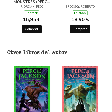
MONSTRES (PERCY
JACKSON I ELS DÉUS
RIORDAN, RICK
BRODSKY, ROBERTO
DE L'OLIMP 2)
En stock
En stock
16,95 €
18,90 €
Comprar
Comprar
Otros libros del autor