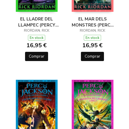
EL LLADRE DEL
EL MAR DELS
LLAMPEC (PERCY
MONSTRES (PERCY
JACKSON I ELS DÉUS
RIORDAN, RICK
JACKSON I ELS DÉUS
RIORDAN, RICK
DE L'OLIMP 1)
DE L'OLIMP 2)
En stock
En stock
16,95 €
16,95 €
Comprar
Comprar