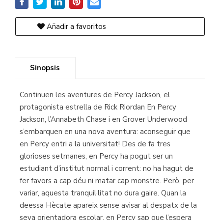
Añadir a favoritos
Sinopsis
Continuen les aventures de Percy Jackson, el
protagonista estrella de Rick Riordan En Percy
Jackson, l’Annabeth Chase i en Grover Underwood
s’embarquen en una nova aventura: aconseguir que
en Percy entri a la universitat! Des de fa tres
glorioses setmanes, en Percy ha pogut ser un
estudiant d’institut normal i corrent: no ha hagut de
fer favors a cap déu ni matar cap monstre. Però, per
variar, aquesta tranquil·litat no dura gaire. Quan la
deessa Hècate apareix sense avisar al despatx de la
seva orientadora escolar, en Percy sap que l’espera