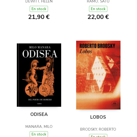
(Y OTROS TRUCOS)
DEWITT, HELEN
RAMO, SATU
En stock
En stock
21,90 €
22,00 €
ODISEA
LOBOS
MANARA, MILO
BRODSKY, ROBERTO
En stock