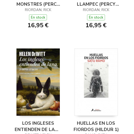
MONSTRES (PERCY
LLAMPEC (PERCY
JACKSON I ELS DÉUS
RIORDAN, RICK
JACKSON I ELS DÉUS
RIORDAN, RICK
DE L'OLIMP 2)
DE L'OLIMP 1)
En stock
En stock
16,95 €
16,95 €
LOS INGLESES
HUELLAS EN LOS
ENTIENDEN DE LANA
FIORDOS (HILDUR 1)