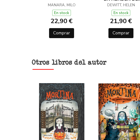
MANARA, MILO
LANA (Y OTROS
DEWITT, HELEN
TRUCOS)
En stock
En stock
22,90 €
21,90 €
Comprar
Comprar
Otros libros del autor