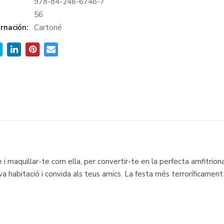
978-84-246-6746-7
:
56
rnación:
Cartoné
e i maquillar-te com ella, per convertir-te en la perfecta amfitrion
eva habitació i convida als teus amics. La festa més terroríficamen