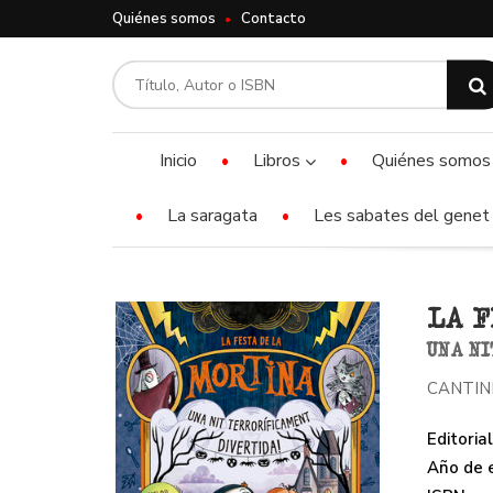
Quiénes somos
Contacto
Inicio
Libros
Quiénes somos
La saragata
Les sabates del genet 
LA F
UNA N
CANTIN
Editorial
Año de e