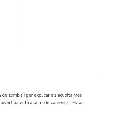
a de zombis i per explicar els acudits més
t divertida està a punt de començar. Estàs