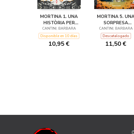
MORTINA 1. UNA
MORTINA 5. UN
HISTÒRIA PER
SORPRESA
MORIR-SE DE RIURE
CANTINI, BARBARA
CANTINI, BARBARA
ESPATERRANT
Disponible en 10 días
Descatalogado
10,95 €
11,50 €