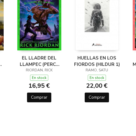
EL LLADRE DEL
HUELLAS EN LOS
LLAMPEC (PERCY
FIORDOS (HILDUR 1)
M
JACKSON I ELS
RIORDAN, RICK
RAMO, SATU
DÉUS DE L'OLIMP 1)
D
En stock
En stock
16,95 €
22,00 €
Comprar
Comprar