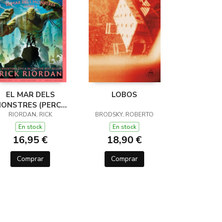
EL MAR DELS
LOBOS
ONSTRES (PERCY
JACKSON I ELS
RIORDAN, RICK
BRODSKY, ROBERTO
ÉUS DE L'OLIMP 2)
En stock
En stock
16,95 €
18,90 €
Comprar
Comprar