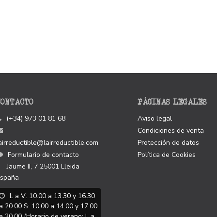
CONTACTO
PÁGINAS LEGALES
(+34) 973 01 81 68
Aviso legal
Condiciones de venta
airreductible@lairreductible.com
Protección de datos
Formulario de contacto
Política de Cookies
Jaume II, 7
25001
Lleida
spaña
L a V: 10.00 a 13.30 y 16.30
a 20.00 S: 10.00 a 14.00 y 17.00
a 20.00 (Horario de verano: L a