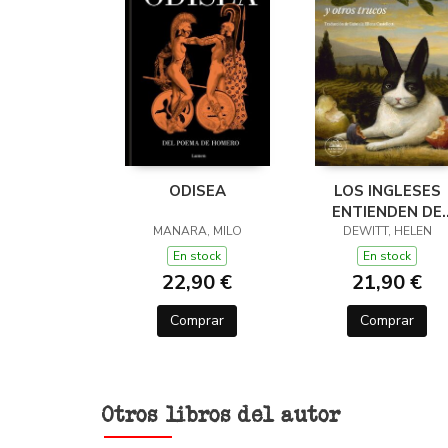
ODISEA
LOS INGLESES
ENTIENDEN DE
MANARA, MILO
LANA (Y OTROS
DEWITT, HELEN
TRUCOS)
En stock
En stock
22,90 €
21,90 €
Comprar
Comprar
Otros libros del autor