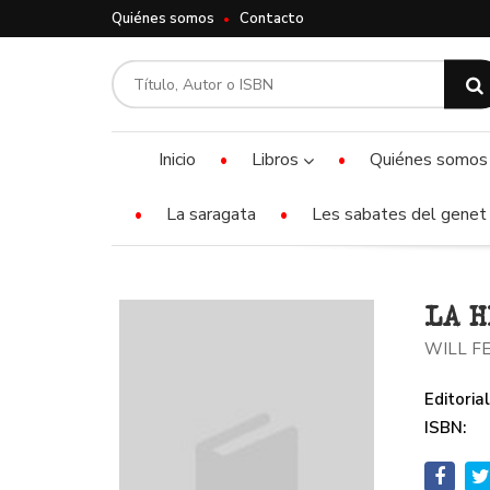
Quiénes somos
Contacto
Inicio
Libros
Quiénes somos
La saragata
Les sabates del genet 
LA H
WILL F
Editorial
ISBN: