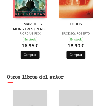
EL MAR DELS
LOBOS
MONSTRES (PERCY
JACKSON I ELS DÉUS
RIORDAN, RICK
BRODSKY, ROBERTO
DE L'OLIMP 2)
En stock
En stock
16,95 €
18,90 €
Comprar
Comprar
Otros libros del autor