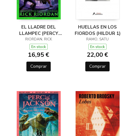
EL LLADRE DEL
HUELLAS EN LOS
LLAMPEC (PERCY
FIORDOS (HILDUR 1)
JACKSON I ELS DÉUS
RIORDAN, RICK
RAMO, SATU
DE L'OLIMP 1)
En stock
En stock
16,95 €
22,00 €
Comprar
Comprar