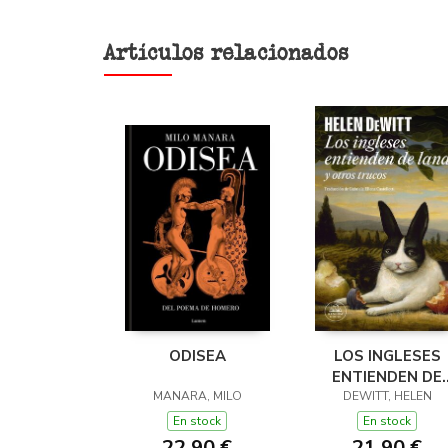
Artículos relacionados
ODISEA
LOS INGLESES
ENTIENDEN DE
MANARA, MILO
LANA (Y OTROS
DEWITT, HELEN
TRUCOS)
En stock
En stock
22,90 €
21,90 €