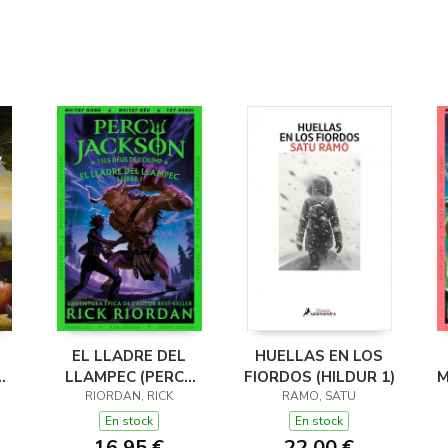
EL LLADRE DEL
HUELLAS EN LOS
LLAMPEC (PERCY
FIORDOS (HILDUR 1)
M
JACKSON I ELS
RIORDAN, RICK
RAMO, SATU
DÉUS DE L'OLIMP 1)
D
En stock
En stock
16,95 €
22,00 €