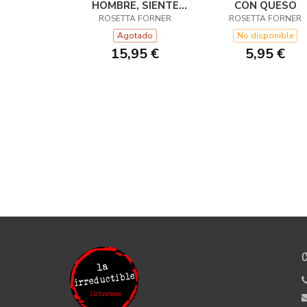
HOMBRE, SIENTE
CON QUESO
COMO UNA MUJER
ROSETTA FORNER
ROSETTA FORNER
Agotado
No disponible
15,95 €
5,95 €