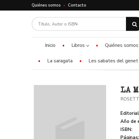
Quiénes somos
Contacto
Inicio
Libros
Quiénes somos
La saragata
Les sabates del genet 
LA M
ROSETT
Editorial
Año de e
ISBN:
Páginas