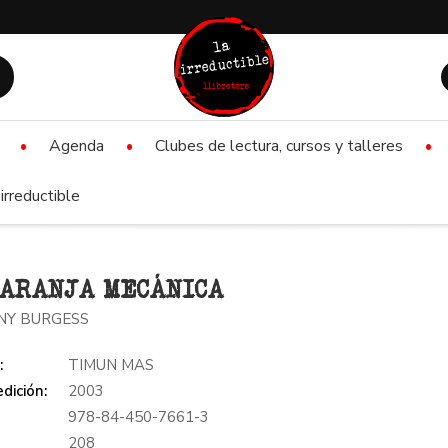
Agenda
Clubes de lectura, cursos y talleres
irreductible
ARANJA MECÁNICA
Y BURGESS
:
TIMUN MAS
dición:
2003
978-84-450-7661-3
:
208