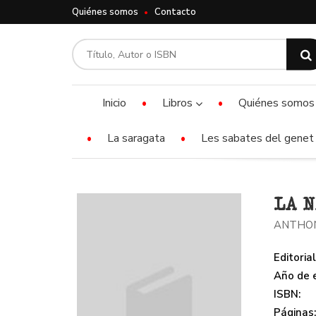
Quiénes somos
Contacto
Inicio
Libros
Quiénes somos
La saragata
Les sabates del genet 
LA N
ANTHON
Editorial
Año de e
ISBN:
Páginas