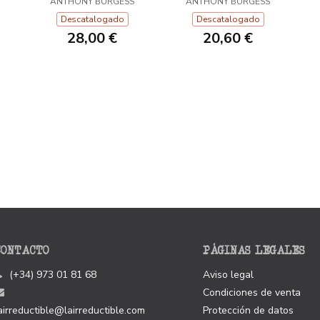
ANTHONY BURGESS
ANTHONY BURGESS
Descatalogado
Descatalogado
28,00 €
20,60 €
CONTACTO
PÁGINAS LEGALES
(+34) 973 01 81 68
Aviso legal
Condiciones de venta
airreductible@lairreductible.com
Protección de datos