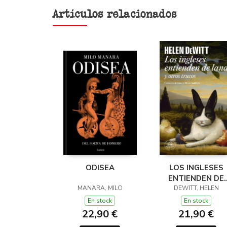
Artículos relacionados
ODISEA
LOS INGLESES
ENTIENDEN DE
MANARA, MILO
LANA (Y OTROS
DEWITT, HELEN
TRUCOS)
En stock
En stock
22,90 €
21,90 €