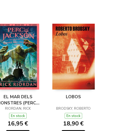
EL MAR DELS
LOBOS
ONSTRES (PERCY
JACKSON I ELS
RIORDAN, RICK
BRODSKY, ROBERTO
ÉUS DE L'OLIMP 2)
En stock
En stock
16,95 €
18,90 €