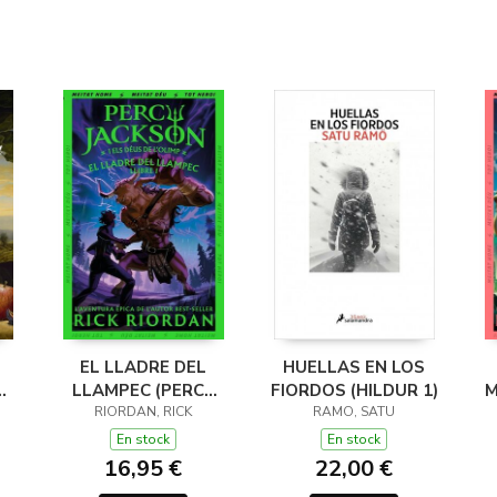
EL LLADRE DEL
HUELLAS EN LOS
LLAMPEC (PERCY
FIORDOS (HILDUR 1)
M
JACKSON I ELS
RIORDAN, RICK
RAMO, SATU
DÉUS DE L'OLIMP 1)
D
En stock
En stock
16,95 €
22,00 €