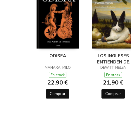
ODISEA
LOS INGLESES
ENTIENDEN DE
MANARA, MILO
LANA (Y OTROS
DEWITT, HELEN
TRUCOS)
En stock
En stock
22,90 €
21,90 €
Comprar
Comprar