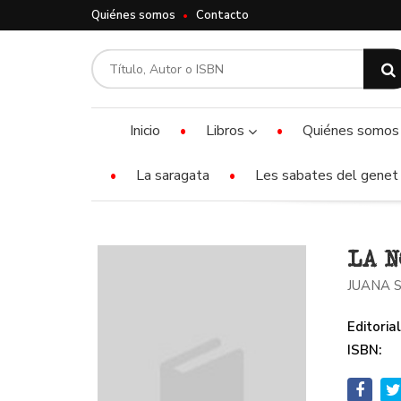
Quiénes somos
Contacto
Inicio
Libros
Quiénes somos
La saragata
Les sabates del genet 
LA N
JUANA 
Editorial
ISBN: