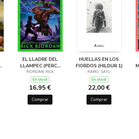
EL LLADRE DEL
HUELLAS EN LOS
LLAMPEC (PERCY
FIORDOS (HILDUR 1)
M
JACKSON I ELS
RIORDAN, RICK
RAMO, SATU
DÉUS DE L'OLIMP 1)
D
En stock
En stock
16,95 €
22,00 €
Comprar
Comprar