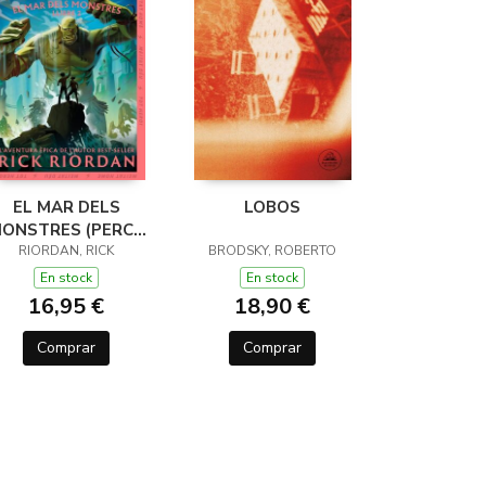
EL MAR DELS
LOBOS
ONSTRES (PERCY
JACKSON I ELS
RIORDAN, RICK
BRODSKY, ROBERTO
ÉUS DE L'OLIMP 2)
En stock
En stock
16,95 €
18,90 €
Comprar
Comprar