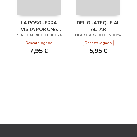
LA POSGUERRA
DEL GUATEQUE AL
VISTA POR UNA
ALTAR
PILAR GARRIDO CENDOYA
PARTICULAR ...Y SU
PILAR GARRIDO CENDOYA
MARIDO
Descatalogado
Descatalogado
7,95 €
5,95 €