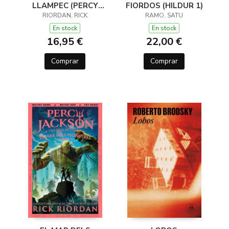
LLAMPEC (PERCY
FIORDOS (HILDUR 1)
JACKSON I ELS DÉUS
RIORDAN, RICK
RAMO, SATU
DE L'OLIMP 1)
En stock
En stock
16,95 €
22,00 €
Comprar
Comprar