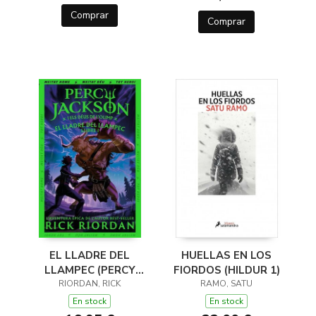
Comprar
Comprar
EL LLADRE DEL
HUELLAS EN LOS
LLAMPEC (PERCY
FIORDOS (HILDUR 1)
JACKSON I ELS DÉUS
RIORDAN, RICK
RAMO, SATU
DE L'OLIMP 1)
En stock
En stock