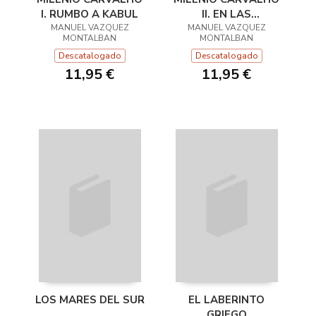
I. RUMBO A KABUL
II. EN LAS
MANUEL VAZQUEZ
MANUEL VAZQUEZ
ANTÍPODAS
MONTALBAN
MONTALBAN
Descatalogado
Descatalogado
11,95 €
11,95 €
LOS MARES DEL SUR
EL LABERINTO
GRIEGO