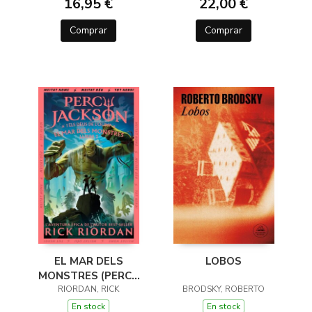
16,95 €
22,00 €
Comprar
Comprar
EL MAR DELS
LOBOS
MONSTRES (PERCY
JACKSON I ELS DÉUS
RIORDAN, RICK
BRODSKY, ROBERTO
DE L'OLIMP 2)
En stock
En stock