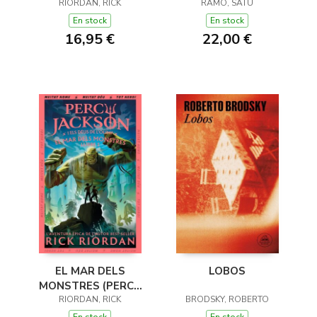
JACKSON I ELS DÉUS
RIORDAN, RICK
RAMO, SATU
DE L'OLIMP 1)
En stock
En stock
16,95 €
22,00 €
EL MAR DELS
LOBOS
MONSTRES (PERCY
JACKSON I ELS DÉUS
RIORDAN, RICK
BRODSKY, ROBERTO
DE L'OLIMP 2)