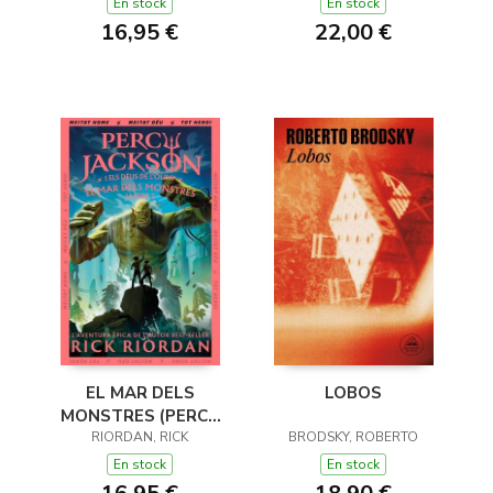
DE L'OLIMP 1)
En stock
En stock
16,95 €
22,00 €
EL MAR DELS
LOBOS
MONSTRES (PERCY
JACKSON I ELS DÉUS
RIORDAN, RICK
BRODSKY, ROBERTO
DE L'OLIMP 2)
En stock
En stock