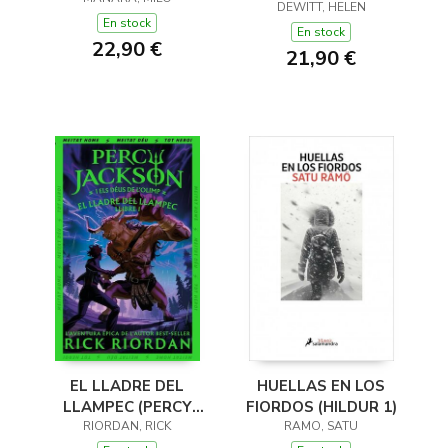
(Y OTROS TRUCOS)
DEWITT, HELEN
En stock
En stock
22,90 €
21,90 €
EL LLADRE DEL
HUELLAS EN LOS
LLAMPEC (PERCY
FIORDOS (HILDUR 1)
JACKSON I ELS DÉUS
RIORDAN, RICK
RAMO, SATU