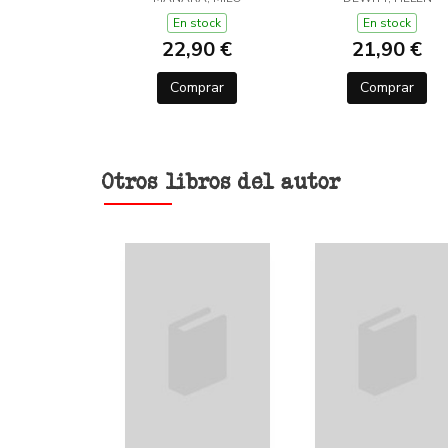
LANA (Y OTROS
TRUCOS)
En stock
En stock
22,90 €
21,90 €
Comprar
Comprar
Otros libros del autor