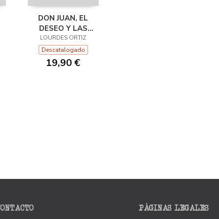
DON JUAN, EL
DESEO Y LAS
LOURDES ORTIZ
MUJERES
Descatalogado
19,90 €
CONTACTO
PÁGINAS LEGALES