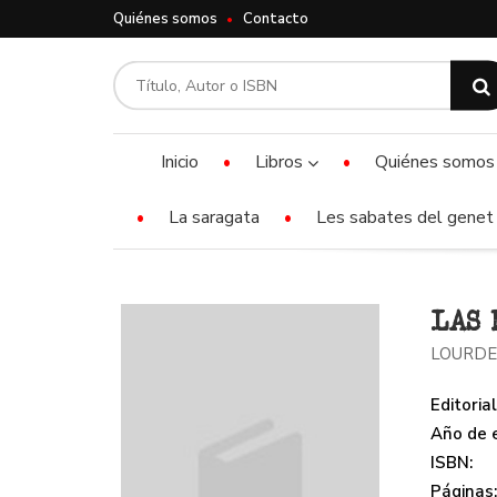
Quiénes somos
Contacto
Inicio
Libros
Quiénes somos
La saragata
Les sabates del genet 
LAS 
LOURDE
Editorial
Año de e
ISBN:
Páginas