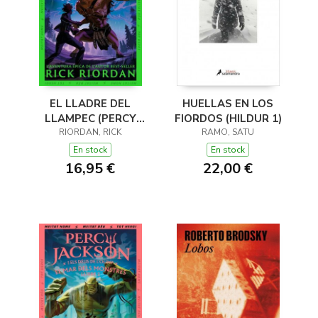
EL LLADRE DEL
HUELLAS EN LOS
LLAMPEC (PERCY
FIORDOS (HILDUR 1)
JACKSON I ELS DÉUS
RIORDAN, RICK
RAMO, SATU
DE L'OLIMP 1)
En stock
En stock
16,95 €
22,00 €