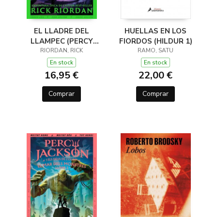
EL LLADRE DEL
HUELLAS EN LOS
LLAMPEC (PERCY
FIORDOS (HILDUR 1)
JACKSON I ELS DÉUS
RIORDAN, RICK
RAMO, SATU
DE L'OLIMP 1)
En stock
En stock
16,95 €
22,00 €
Comprar
Comprar