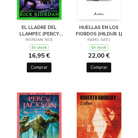
EL LLADRE DEL
HUELLAS EN LOS
LLAMPEC (PERCY
FIORDOS (HILDUR 1)
JACKSON I ELS DÉUS
RIORDAN, RICK
RAMO, SATU
DE L'OLIMP 1)
En stock
En stock
16,95 €
22,00 €
Comprar
Comprar