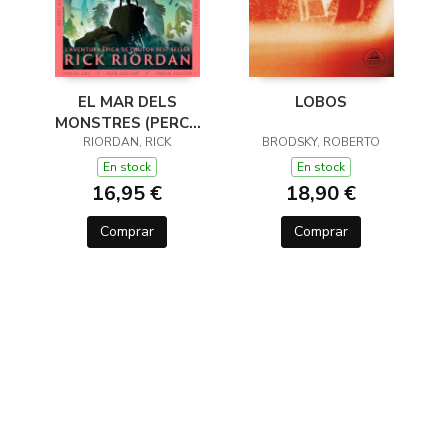
EL MAR DELS
LOBOS
MONSTRES (PERCY
JACKSON I ELS DÉUS
RIORDAN, RICK
BRODSKY, ROBERTO
DE L'OLIMP 2)
En stock
En stock
16,95 €
18,90 €
Comprar
Comprar