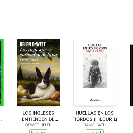
LOS INGLESES
HUELLAS EN LOS
Y
ENTIENDEN DE
FIORDOS (HILDUR 1)
LANA (Y OTROS
DEWITT, HELEN
RAMO, SATU
1)
TRUCOS)
En stock
En stock