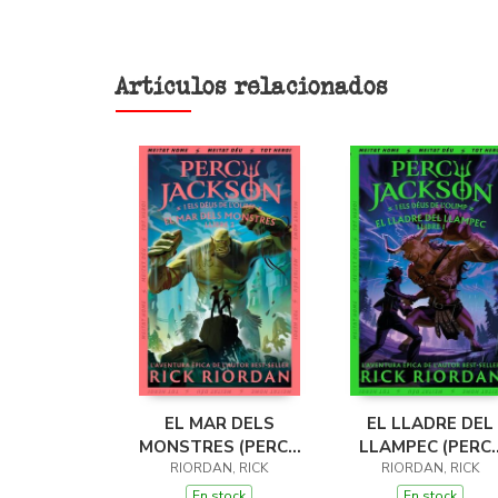
Artículos relacionados
EL MAR DELS
EL LLADRE DEL
MONSTRES (PERCY
LLAMPEC (PERC
JACKSON I ELS
RIORDAN, RICK
JACKSON I ELS
RIORDAN, RICK
DÉUS DE L'OLIMP 2)
DÉUS DE L'OLIMP 
En stock
En stock