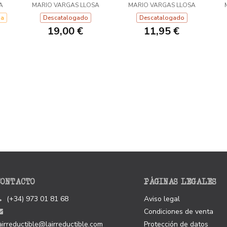
A
MARIO VARGAS LLOSA
MARIO VARGAS LLOSA
na
Descatalogado
Descatalogado
19,00 €
11,95 €
CONTACTO
PÁGINAS LEGALES
(+34) 973 01 81 68
Aviso legal
Condiciones de venta
airreductible@lairreductible.com
Protección de datos