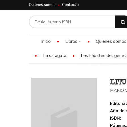
Quiénes somos
Contacto
Inicio
Libros
Quiénes somos
La saragata
Les sabates del genet 
LITU
MARIO 
Editorial
Año de e
ISBN:
Páginas