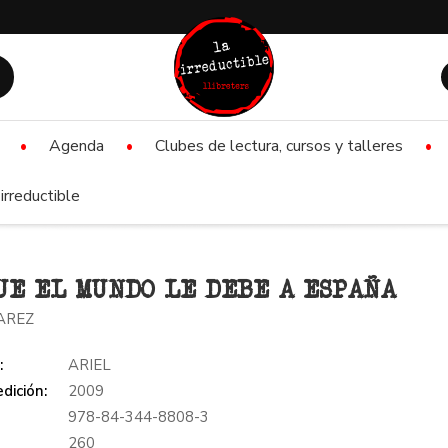
Agenda
Clubes de lectura, cursos y talleres
irreductible
UE EL MUNDO LE DEBE A ESPAÑA
UAREZ
:
ARIEL
dición:
2009
978-84-344-8808-3
:
260