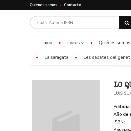
Quiénes somos
Contacto
Inicio
Libros
Quiénes somos
La saragata
Les sabates del genet 
LO Q
LUIS S
Editorial
Año de e
ISBN:
Páginas