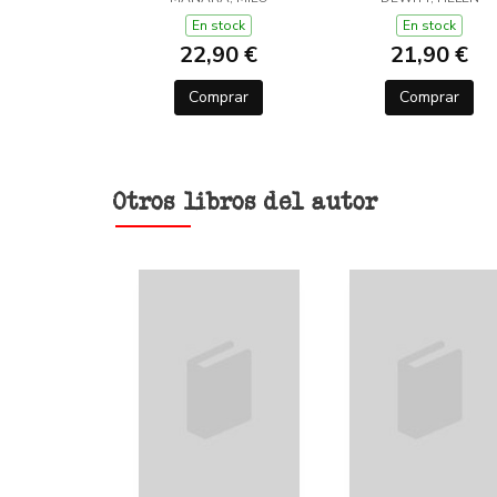
LANA (Y OTROS
TRUCOS)
En stock
En stock
22,90 €
21,90 €
Comprar
Comprar
Otros libros del autor