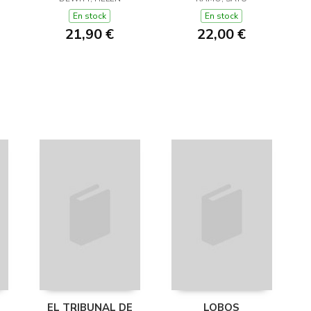
LANA (Y OTROS
1)
TRUCOS)
En stock
En stock
21,90 €
22,00 €
E
EL TRIBUNAL DE
LOBOS