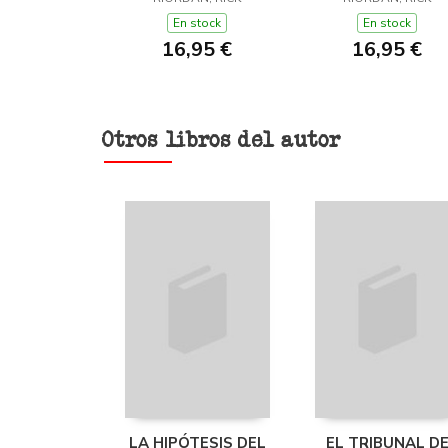
JACKSON I ELS
JACKSON I ELS
DÉUS DE L'OLIMP 2)
DÉUS DE L'OLIMP 
En stock
En stock
16,95 €
16,95 €
Otros libros del autor
LA HIPÓTESIS DEL
EL TRIBUNAL D