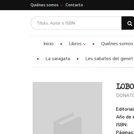
Quiénes somos
Contacto
Inicio
Libros
Quiénes somos
La saragata
Les sabates del genet 
LOBO
DONATO
Editorial
Año de e
ISBN:
Páginas