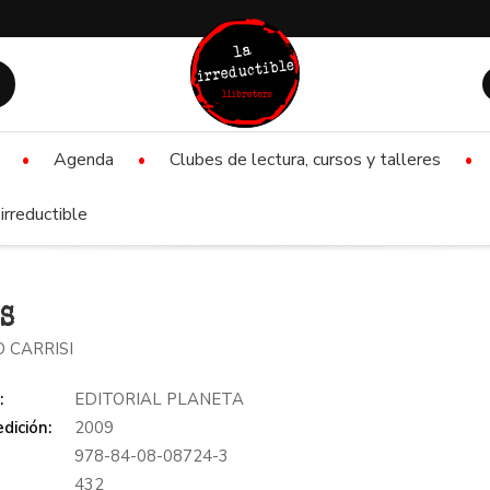
Agenda
Clubes de lectura, cursos y talleres
irreductible
S
 CARRISI
:
EDITORIAL PLANETA
dición:
2009
978-84-08-08724-3
:
432