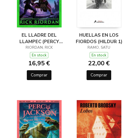
EL LLADRE DEL
HUELLAS EN LOS
LLAMPEC (PERCY
FIORDOS (HILDUR 1)
JACKSON I ELS DÉUS
RIORDAN, RICK
RAMO, SATU
DE L'OLIMP 1)
En stock
En stock
16,95 €
22,00 €
Comprar
Comprar