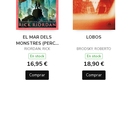
EL MAR DELS
LOBOS
MONSTRES (PERCY
JACKSON I ELS DÉUS
RIORDAN, RICK
BRODSKY, ROBERTO
DE L'OLIMP 2)
En stock
En stock
16,95 €
18,90 €
Comprar
Comprar