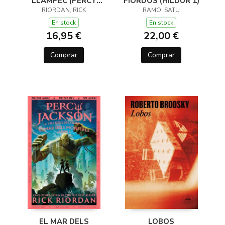
LLAMPEC (PERCY
FIORDOS (HILDUR 1)
JACKSON I ELS DÉUS
RIORDAN, RICK
RAMO, SATU
DE L'OLIMP 1)
En stock
En stock
16,95 €
22,00 €
Comprar
Comprar
EL MAR DELS
LOBOS