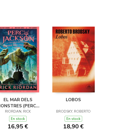
EL MAR DELS
LOBOS
ONSTRES (PERCY
JACKSON I ELS
RIORDAN, RICK
BRODSKY, ROBERTO
ÉUS DE L'OLIMP 2)
En stock
En stock
16,95 €
18,90 €