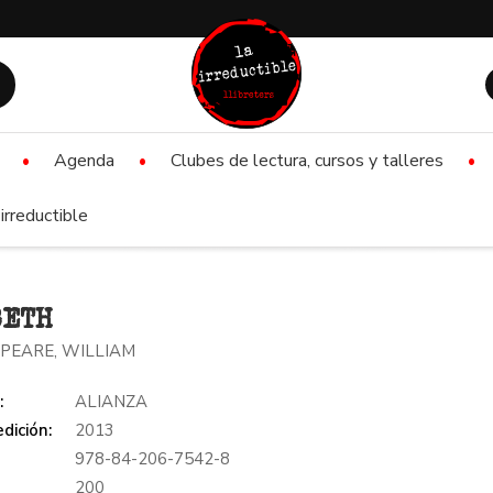
Agenda
Clubes de lectura, cursos y talleres
irreductible
BETH
PEARE, WILLIAM
:
ALIANZA
dición:
2013
978-84-206-7542-8
:
200