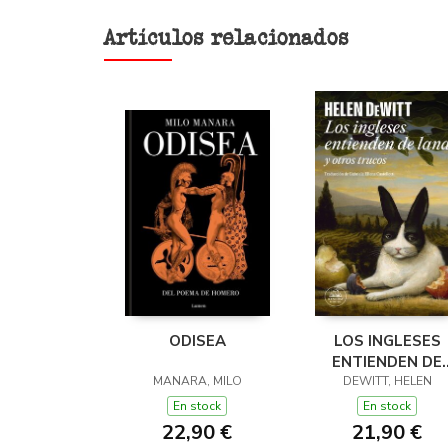
Artículos relacionados
ODISEA
LOS INGLESES
ENTIENDEN DE
MANARA, MILO
LANA (Y OTROS
DEWITT, HELEN
TRUCOS)
En stock
En stock
22,90 €
21,90 €