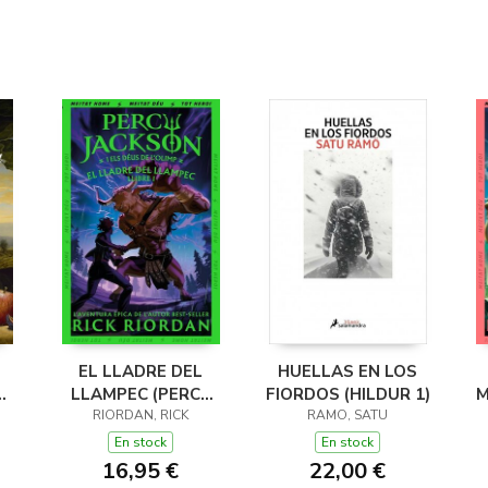
EL LLADRE DEL
HUELLAS EN LOS
LLAMPEC (PERCY
FIORDOS (HILDUR 1)
M
JACKSON I ELS
RIORDAN, RICK
RAMO, SATU
DÉUS DE L'OLIMP 1)
D
En stock
En stock
16,95 €
22,00 €