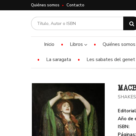
Quiénes somos
Contacto
Inicio
Libros
Quiénes somos
La saragata
Les sabates del genet 
MAC
SHAKES
Editorial
Año de e
ISBN:
Páginas