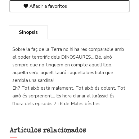
Añadir a favoritos
Sinopsis
Sobre la faç de la Terra no hi ha res comparable amb
el poder terrorífic dels DINOSAURES... Bé, això
sempre que no tinguem en compte aquell llop,
aquella serp, aquell tauró i aquella bestiola que
sembla una sardina!
Eh? Tot això està malament. Tot això és dolent. Tot
això és sorprenent... És hora d'anar al Juràssic! És
l'hora dels episodis 7 i 8 de Males bèsties.
Artículos relacionados