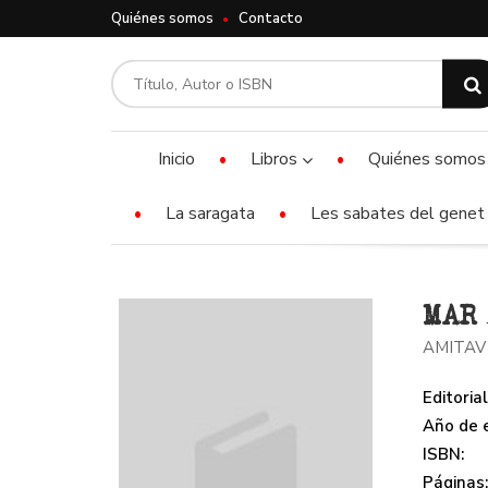
Quiénes somos
Contacto
Inicio
Libros
Quiénes somos
La saragata
Les sabates del genet 
MAR 
AMITAV
Editorial
Año de e
ISBN:
Páginas