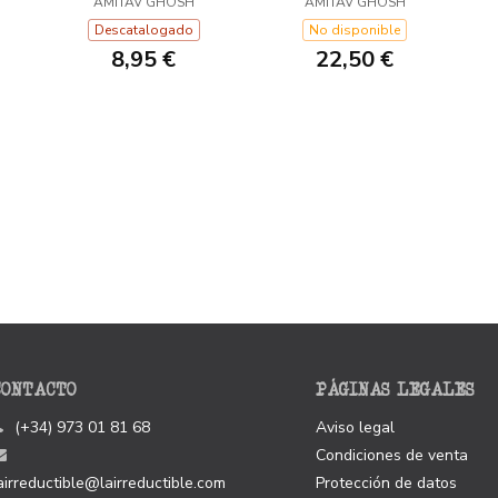
AMITAV GHOSH
AMITAV GHOSH
Descatalogado
No disponible
8,95 €
22,50 €
CONTACTO
PÁGINAS LEGALES
(+34) 973 01 81 68
Aviso legal
Condiciones de venta
airreductible@lairreductible.com
Protección de datos