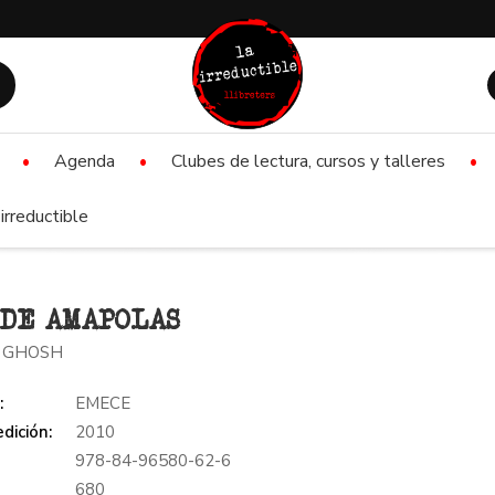
Agenda
Clubes de lectura, cursos y talleres
irreductible
DE AMAPOLAS
 GHOSH
:
EMECE
dición:
2010
978-84-96580-62-6
:
680