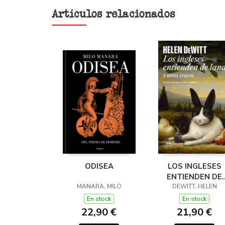
Artículos relacionados
ODISEA
LOS INGLESES
ENTIENDEN DE
MANARA, MILO
LANA (Y OTROS
DEWITT, HELEN
TRUCOS)
En stock
En stock
22,90 €
21,90 €