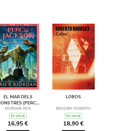
EL MAR DELS
LOBOS
ONSTRES (PERCY
JACKSON I ELS
RIORDAN, RICK
BRODSKY, ROBERTO
ÉUS DE L'OLIMP 2)
En stock
En stock
16,95 €
18,90 €