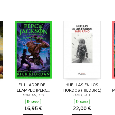
EL LLADRE DEL
HUELLAS EN LOS
LLAMPEC (PERCY
FIORDOS (HILDUR 1)
M
JACKSON I ELS
RIORDAN, RICK
RAMO, SATU
DÉUS DE L'OLIMP 1)
D
En stock
En stock
16,95 €
22,00 €