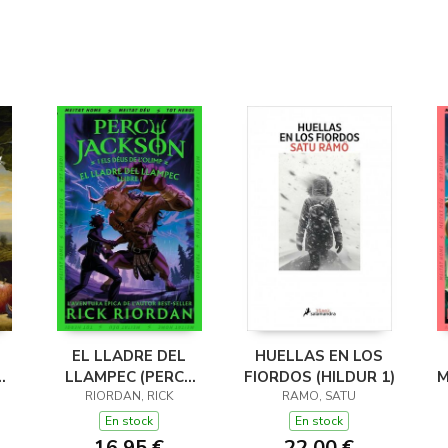
EL LLADRE DEL
HUELLAS EN LOS
LLAMPEC (PERCY
FIORDOS (HILDUR 1)
M
JACKSON I ELS
RIORDAN, RICK
RAMO, SATU
DÉUS DE L'OLIMP 1)
D
En stock
En stock
16,95 €
22,00 €