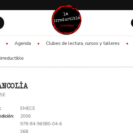
Agenda
Clubes de lectura, cursos y talleres
irreductible
ANCOLÍA
SSE
:
EMECE
dición:
2006
978-84-96580-04-6
:
368