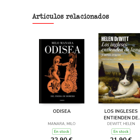
Artículos relacionados
ODISEA
LOS INGLESES
ENTIENDEN DE
MANARA, MILO
LANA (Y OTROS
DEWITT, HELEN
TRUCOS)
En stock
En stock
22,90 €
21,90 €