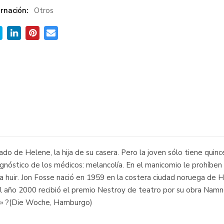
rnación:
Otros
o de Helene, la hija de su casera. Pero la joven sólo tiene quince
iagnóstico de los médicos: melancolía. En el manicomio le prohíben t
eda huir. Jon Fosse nació en 1959 en la costera ciudad noruega de
n el año 2000 recibió el premio Nestroy de teatro por su obra Nam
e.» ?(Die Woche, Hamburgo)