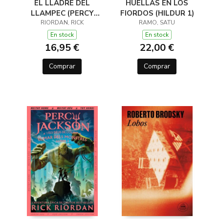
EL LLADRE DEL
HUELLAS EN LOS
LLAMPEC (PERCY
FIORDOS (HILDUR 1)
JACKSON I ELS DÉUS
RIORDAN, RICK
RAMO, SATU
DE L'OLIMP 1)
En stock
En stock
16,95 €
22,00 €
Comprar
Comprar