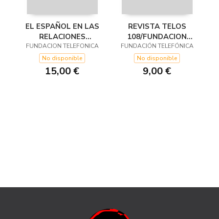
EL ESPAÑOL EN LAS
REVISTA TELOS
RELACIONES
108/FUNDACION
FUNDACION TELEFONICA
INTERNACIONALES
FUNDACIÓN TELEFÓNICA
TELEFONICA
No disponible
No disponible
15,00 €
9,00 €