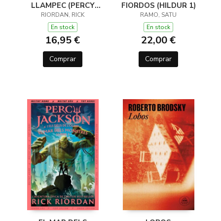
LLAMPEC (PERCY
FIORDOS (HILDUR 1)
JACKSON I ELS DÉUS
RIORDAN, RICK
RAMO, SATU
DE L'OLIMP 1)
En stock
En stock
16,95 €
22,00 €
Comprar
Comprar