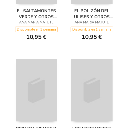
EL SALTAMONTES
EL POLIZÓN DEL
VERDE Y OTROS
ULISES Y OTROS
ANA MARIA MATUTE
CUENTOS PARA
ANA MARIA MATUTE
CUENTOS PARA
NIÑOS
JÓVENES
Disponible en 1 semana
Disponible en 1 semana
10,95 €
10,95 €